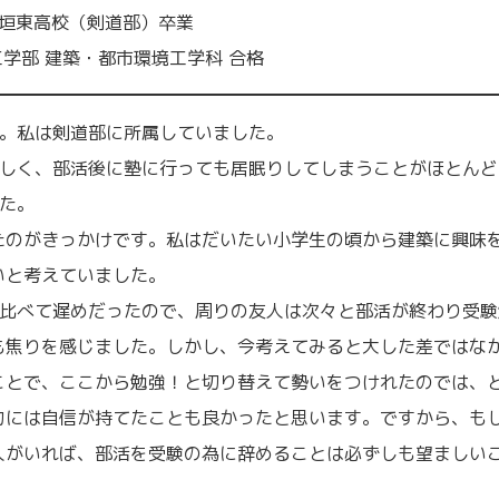
垣東高校（剣道部）卒業
工学部 建築・都市環境工学科 合格
た。私は剣道部に所属していました。
忙しく、部活後に塾に行っても居眠りしてしまうことがほとんど
た。
たのがきっかけです。私はだいたい小学生の頃から建築に興味
いと考えていました。
に比べて遅めだったので、周りの友人は次々と部活が終わり受験
も焦りを感じました。しかし、今考えてみると大した差ではな
ことで、ここから勉強！と切り替えて勢いをつけれたのでは、
力には自信が持てたことも良かったと思います。ですから、も
人がいれば、部活を受験の為に辞めることは必ずしも望ましい