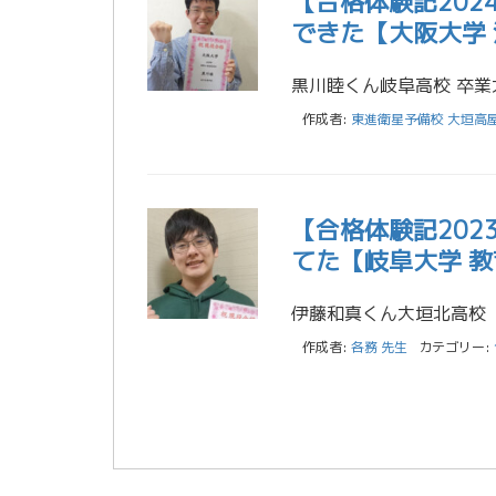
【合格体験記202
できた【大阪大学 
作成者:
東進衛星予備校 大垣高
【合格体験記20
てた【岐阜大学 教
作成者:
各務 先生
カテゴリー: