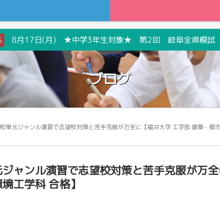
8月17日(月) ★中学3年生対象★ 第2回 岐阜全県模試
S
ブログ
望校単元ジャンル演習で志望校対策と苦手克服が万全に【福井大学 工学部 建築・都
単元ジャンル演習で志望校対策と苦手克服が万全
環境工学科 合格】