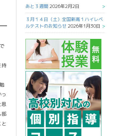
あと３週間
2026年2月2日
３月１４日（土）全国新高１ハイレベ
ルテストのお知らせ
2026年1月30日
で
を持
勉
かっ
と思
し部
こと