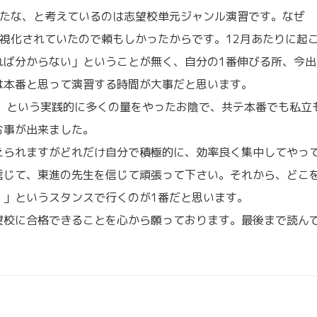
ったな、と考えているのは志望校単元ジャンル演習です。なぜ
視化されていたので頼もしかったからです。12月あたりに起
れば分からない」ということが無く、自分の1番伸びる所、今出
は本番と思って演習する時間が大事だと思います。
試、という実践的に多くの量をやったお陰で、共テ本番でも私立
む事が出来ました。
えられますがどれだけ自分で積極的に、効率良く集中してやっ
信じて、東進の先生を信じて頑張って下さい。それから、どこ
。」というスタンスで行くのが1番だと思います。
望校に合格できることを心から願っております。最後まで読ん