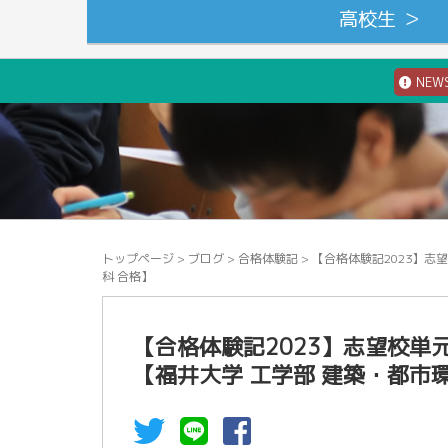
高校生 ＞
NEW
トップページ
>
ブログ
>
合格体験記
>
【合格体験記2023】志
科 合格】
【合格体験記2023】志望校
【福井大学 工学部 建築・都市