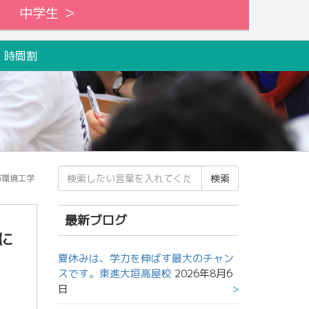
中学生 ＞
 時間割
検
市環境工学
索
結
果:
最新ブログ
に
夏休みは、学力を伸ばす最大のチャン
スです。東進大垣高屋校
2026年8月6
日