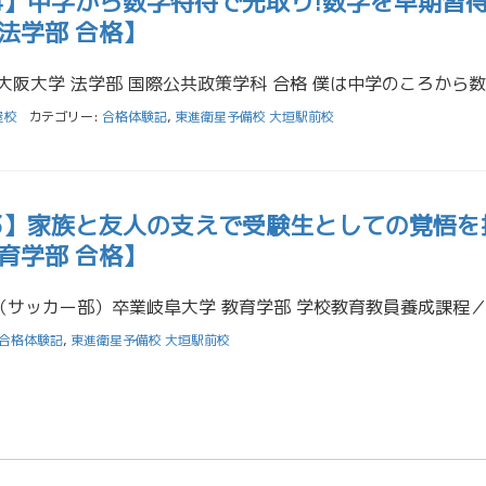
4】中学から数学特待で先取り!数学を早期習
法学部 合格】
屋校
カテゴリー:
合格体験記
,
東進衛星予備校 大垣駅前校
23】家族と友人の支えで受験生としての覚悟を
育学部 合格】
合格体験記
,
東進衛星予備校 大垣駅前校