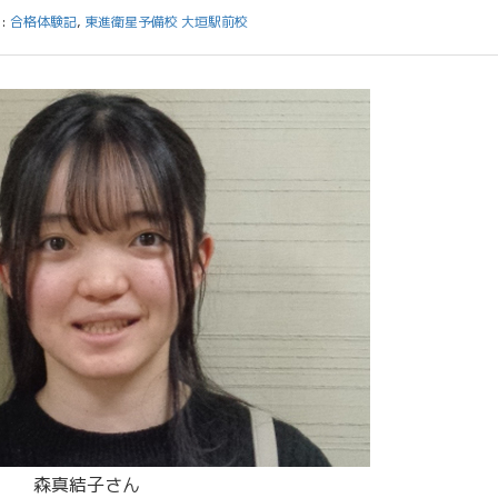
:
合格体験記
,
東進衛星予備校 大垣駅前校
森真結子さん