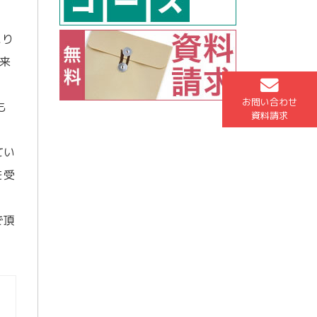
こり
来
お問い合わせ
も
資料請求
てい
を受
で頂