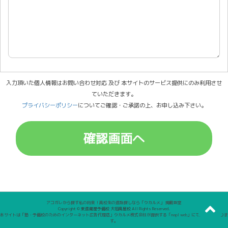
入力頂いた個人情報はお問い合わせ対応 及び 本サイトのサービス提供にのみ利用させ
ていただきます。
プライバシーポリシー
についてご確認・ご承諾の上、お申し込み下さい。
アコガレから探す私の将来！高校生の進路探しなら「ウカルメ」 掲載教室
Copyright © 東進衛星予備校 大垣高屋校 All Rights Reserved.
本サイトは「塾・予備校のためのインターネット広告代理店」ウカルメ株式会社が提供する「mapl web」にて運営しておりま
す。