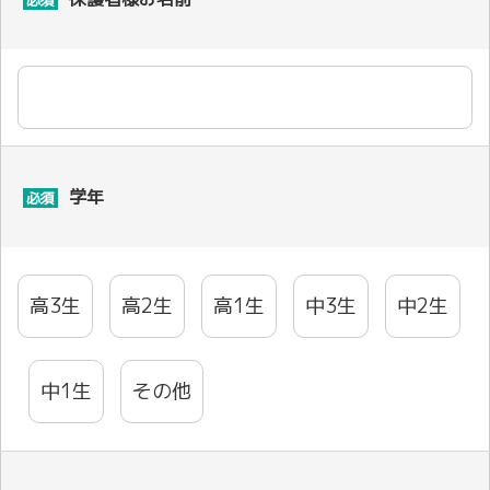
学年
必須
高3生
高2生
高1生
中3生
中2生
中1生
その他