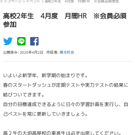
トップページ
>
イベント
>
高校2年生 4月度 月間HR ※会員必須参加
高校2年生 4月度 月間HR ※会員必須
参加
公開済み: 2026年4月2日
作成者:
榎本校長
いよいよ新学年、新学期の始まりです。
春のスタートダッシュが定期テストや実力テストの結果に
結びついてきます。
自分の目標達成できるように日々の学習計画を実行し、自
己ベストを常に更新していきましょう。
高２生の大垣高屋校の東進生は必ず出席してください。