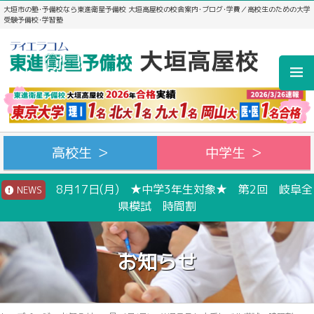
大垣市の塾･予備校なら東進衛星予備校 大垣高屋校の校舎案内･ブログ･学費／高校生のための大学
受験予備校･学習塾
高校生 ＞
中学生 ＞
8月17日(月) ★中学3年生対象★ 第2回 岐阜全
NEWS
県模試 時間割
お知らせ