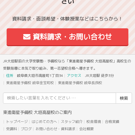
さい
資料請求・面談希望・体験授業などはこちらから！
資料請求・お問い合わせ
JR大垣駅前の大学受験塾・予備校なら「東進衛星予備校 大垣高屋校」高校生の
受験指導に本気で取り組み、第一志望校合格へ導きます。
住所
岐阜県大垣市高屋町1丁目34
アクセス
JR大垣駅 徒歩3分
東進衛星予備校 岐阜金宝町校
東進衛星予備校 岐阜長良校
検
索
結
東進衛星予備校 大垣高屋校のご案内
果:
トップページ
はじめての方へ
スタッフ紹介
校舎環境
合格実績
受講料
ブログ
お問い合わせ・資料請求
会社概要