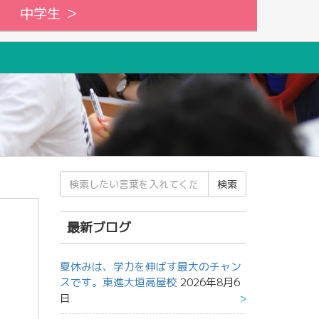
中学生 ＞
検
索
結
果:
最新ブログ
夏休みは、学力を伸ばす最大のチャン
スです。東進大垣高屋校
2026年8月6
日