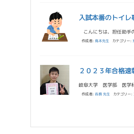
入試本番のトイレ
作成者:
鳥本先生
カテゴリー:
２０２３年合格速
作成者:
各務 先生
カテゴリー: