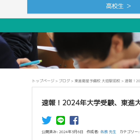
高校生 ＞
トップページ
>
ブログ
>
東進衛星予備校 大垣駅前校
>
速報！2
速報！2024年大学受験、東進
公開済み: 2024年3月6日
作成者:
各務 先生
カテゴリー