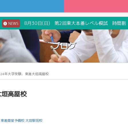
8月30日(日) 第2回東大本番レベル模試 時間割
NEWS
ブログ
024年大学受験、東進大垣高屋校
大垣高屋校
:
東進衛星予備校 大垣駅前校