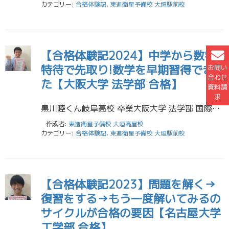
カテゴリー:
合格体験記
,
東進衛星予備校 大垣駅前校
【合格体験記2024】中学から数学
特待で先取り!数学を早期習得でき
お問い
合わせ
た【大阪大学 法学部 合格】
資料請
求
黒川睦くん岐阜高校 卒業大阪大学 法学部 国際公共政策学科 合格 僕は中学のころから数学特待を使って数学の先取りを進めました。そのおかげで学校の授業でもあまり苦労はしませんでしたし、定期テストにもある程度余裕をもって取り […]
作成者:
東進衛星予備校 大垣高屋校
カテゴリー:
合格体験記
,
東進衛星予備校 大垣駅前校
【合格体験記2023】問題を解く→
復習をする→もう一度解いてみるの
サイクルが合格の要因【名古屋大学
工学部 合格】