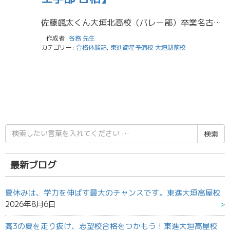
佐藤颯太くん大垣北高校（バレー部）卒業名古屋大学 工学部 物理工学科 合格 自分のぺースで勉強に没頭できて、仲間と切磋琢磨できる環境が東進の強みであると思います。 1、２年生の時は定期テストの前しかペンを握ることはなく、 […]
作成者:
各務 先生
カテゴリー:
合格体験記
,
東進衛星予備校 大垣駅前校
検
索
結
果:
最新ブログ
夏休みは、学力を伸ばす最大のチャンスです。東進大垣高屋校
2026年8月6日
高3の夏を走り抜け、志望校合格をつかもう！東進大垣高屋校