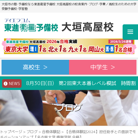
大垣市の塾･予備校なら東進衛星予備校 大垣高屋校の校舎案内･ブログ･学費／高校生のための大学
受験予備校･学習塾
高校生 ＞
中学生 ＞
8月30日(日) 第2回東大本番レベル模試 時間割
NEWS
ブログ
トップページ
>
ブログ
>
合格体験記
>
【合格体験記2024】担任助手との面談でモ
チベーションアップ【名古屋大学 情報学部 合格】