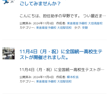
ごしてみませんか？
こんにちは、担任助手の早野です。 つい最近まで暑かった覚えがあるにも関わらず、一気に冬になりましたね。気温の変化に身体がついていかず、風邪をひいてしまいそうです。みなさんも温かくしてお過ごしください。 さて、11月は入試 […]
公開済み: 2024年11月9日
作成者:
東進衛星予備校 大垣高屋校
カテゴリー:
東進衛星予備校 大垣駅前校
タグ:
受験
11月4日（月・祝）に全国統一高校生テ
ストが開催されました。
11月4日（月・祝）に全国統一高校生テストが開催されました。当日は、70人以上の高3生が集まり、一生懸命テストに挑戦しました。また、高1・2生も、部活や他の模試で忙しい中にもかかわらず、多くの生徒が参加してくれました。皆 […]
公開済み: 2024年11月4日
作成者:
榎本校長
カテゴリー:
東進衛星予備校 大垣駅前校