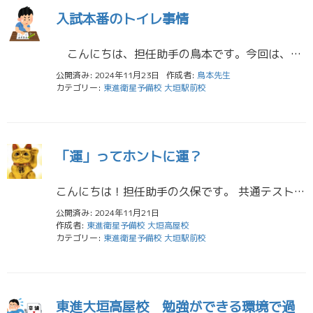
入試本番のトイレ事情
こんにちは、担任助手の鳥本です。今回は、入試本番の休み時間の過ごし方についてお話しします。60日を切った共通テストに向かって、受験生の皆さんはラストスパートをかけている時期だと思います。本番でアクシデントが起き、思うよ […]
公開済み: 2024年11月23日
作成者:
鳥本先生
カテゴリー:
東進衛星予備校 大垣駅前校
「運」ってホントに運？
こんにちは！担任助手の久保です。 共通テスト、二次試験までいよいよ数ヶ月となりました。一年ってあっという間ですよね…。私は来年から社会人ですが、正直働きたくないです(笑)。いや～、もう時間が過ぎるのが早くて早くて…。一日 […]
公開済み: 2024年11月21日
作成者:
東進衛星予備校 大垣高屋校
カテゴリー:
東進衛星予備校 大垣駅前校
東進大垣高屋校 勉強ができる環境で過