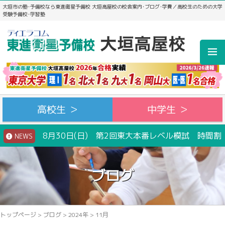
大垣市の塾･予備校なら東進衛星予備校 大垣高屋校の校舎案内･ブログ･学費／高校生のための大学
受験予備校･学習塾
高校生 ＞
中学生 ＞
8月30日(日) 第2回東大本番レベル模試 時間割
NEWS
ブログ
トップページ
>
ブログ
>
2024年
>
11月